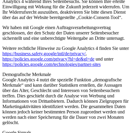
Analytics 4 während Ihres Seitenbesuchs. Sie können Ihre erteilte
Einwilligung mit Wirkung für die Zukunft jederzeit widerrufen. Um
Ihr Widerrufsrecht auszuüben, deaktivieren Sie bitte diesen Dienst
über das auf der Website bereitgestellte „Cookie-Consent-Tool“.
Wir haben mit Google einen Auftragsverarbeitungsvertrag
geschlossen, der den Schutz der Daten unserer Seitenbesucher
sicherstellt und eine unberechtigte Weitergabe an Dritte untersagt.
Weitere rechtliche Hinweise zu Google Analytics 4 finden Sie unter
https://business.safety.google
/intl
/de
/privacy
/
,
https://policies.google.com
/privacy
?hl=de
&gl=de
und unter
https://policies.google.com
/technologies
/partner-sites
Demografische Merkmale
Google Analytics 4 nutzt die spezielle Funktion „demografische
Merkmale“ und kann darüber Statistiken erstellen, die Aussagen
über das Alter, Geschlecht und Interessen von Seitenbesuchern
treffen. Dies geschieht durch die Analyse von Werbung und
Informationen von Drittanbietern. Dadurch können Zielgruppen für
Marketingaktivitäten identifiziert werden. Die gesammelten Daten
können jedoch keiner bestimmten Person zugeordnet werden und
werden nach einer Speicherung für die Dauer von zwei Monaten
gelöscht.
Google Signals