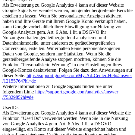
Als Erweiterung zu Google Analytics 4 kann auf dieser Website
Google Signals verwendet werden, um geräteübergreifende Berichte
erstellen zu lassen. Wenn Sie personalisierte Anzeigen aktiviert
haben und Ihre Geräte mit Ihrem Google-Konto verknüpft haben,
kann Google vorbehaltlich Ihrer Einwilligung zur Nutzung von
Google Analytics gem. Art. 6 Abs. 1 lit. a DSGVO Ihr
Nutzungsverhalten geräteübergreifend analysieren und
Datenbankmodelle, unter anderem zu geräteübergreifenden
Conversions, erstellen. Wir erhalten keine personenbezogenen
Daten von Google, sondern nur Statistiken. Wenn Sie die
geräteübergreifende Analyse stoppen möchten, können Sie die
Funktion "Personalisierte Werbung" in den Einstellungen Ihres
Google-Kontos deaktivieren. Folgen Sie dazu den Anweisungen auf
dieser Seite:
https://support.google.com
/My-Ad-Center-Help
/answer
/12155764
?hl=de
Weitere Informationen zu Google Signals finden Sie unter
folgendem Link:
https://support.google.com
/analytics
/answer
/7532985
?hl=de
UserIDs
Als Erweiterung zu Google Analytics 4 kann auf dieser Website die
Funktion "UserIDs" verwendet werden. Wenn Sie in die Nutzung
von Google Analytics 4 gem. Art. 6 Abs. 1 lit. a DSGVO
eingewilligt, ein Konto auf dieser Website eingerichtet haben und
sich auf verschiedenen Geräten mit diesem Konto anmelden,